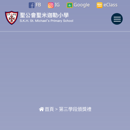
FB
IG
Google
eClass
To
首頁
>
第三學段頒獎禮