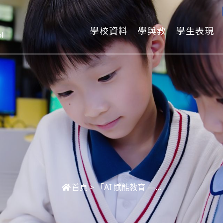
學校資料
學與教
學生表現
首頁
>
「AI 賦能教育 —...