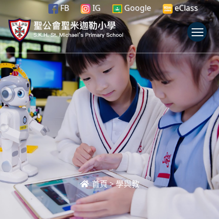
FB
IG
Google
eClass
To
首頁
>
學與教