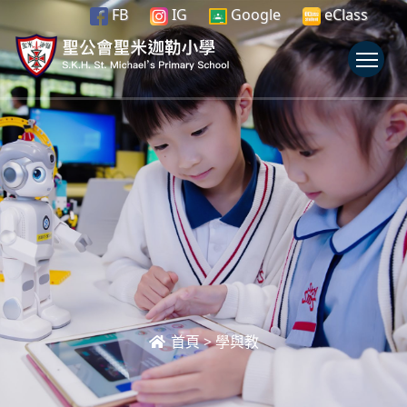
FB
IG
Google
eClass
To
首頁
>
學與教