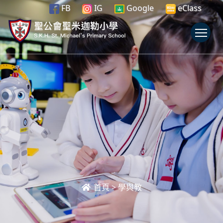
FB
IG
Google
eClass
To
首頁
>
學與教