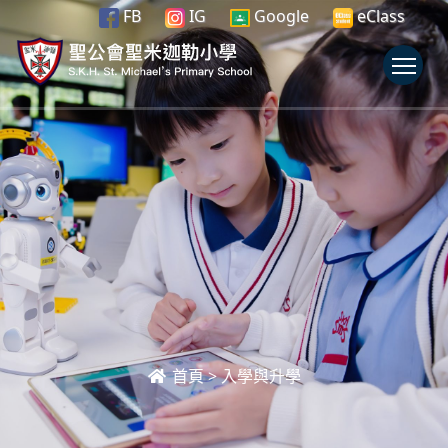
FB
IG
Google
eClass
To
首頁
>
入學與升學