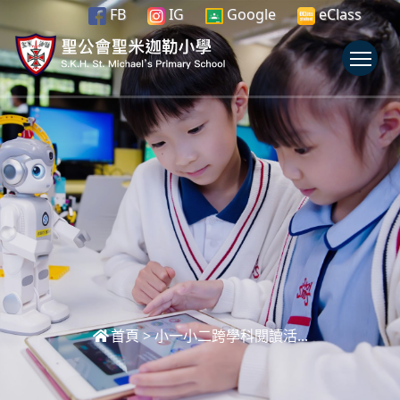
FB
IG
Google
eClass
To
首頁
>
小一小二跨學科閱讀活...