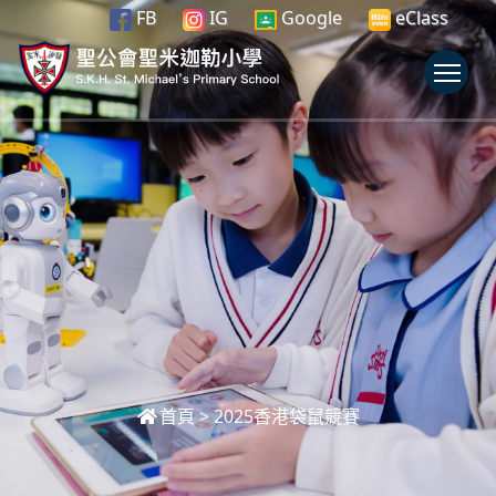
FB
IG
Google
eClass
To
首頁
>
2025香港袋鼠競賽