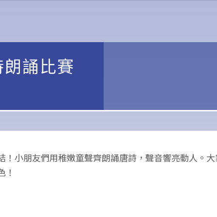
詩朗誦比賽
結！小朋友們用稚嫩童聲齊朗誦唐詩，聲音響亮動人。大
色！