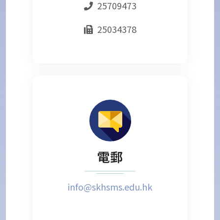
25709473
25034378
電郵
info@skhsms.edu.hk