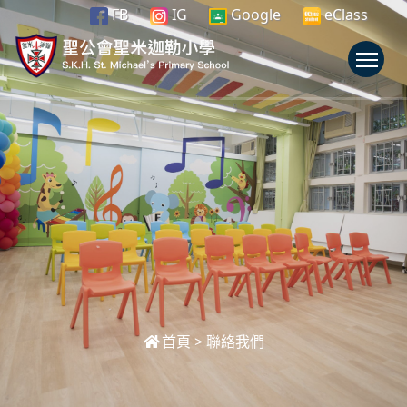
FB
IG
Google
eClass
To
首頁
>
聯絡我們