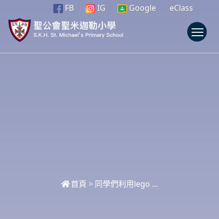
FB
IG
Google
eClass
To
首頁
>
同學們利用lego ...