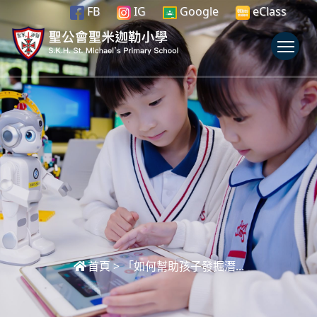
FB
IG
Google
eClass
To
首頁
>
「如何幫助孩子發掘潛...