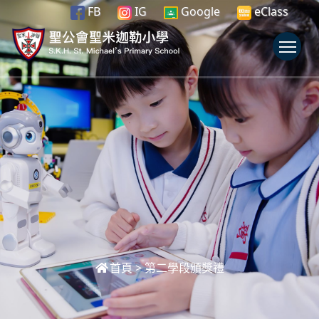
FB
IG
Google
eClass
To
首頁
>
第二學段頒獎禮