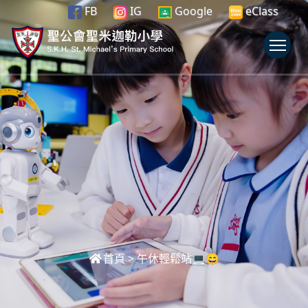
FB
IG
Google
eClass
To
首頁
>
午休輕鬆站💻😄