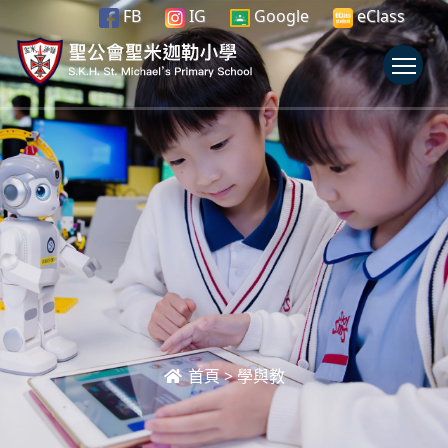
FB
IG
Google
eClass
To
首頁
>
學與教