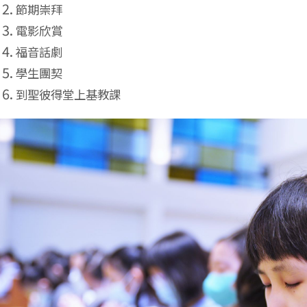
節期崇拜
電影欣賞
福音話劇
學生團契
到聖彼得堂上基教課