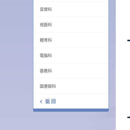
音樂科
視藝科
體育科
電腦科
基教科
圖書館科
返 回