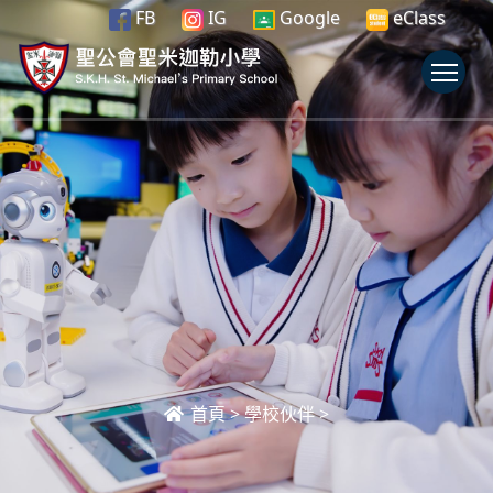
FB
IG
Google
eClass
To
首頁
>
學校伙伴
>