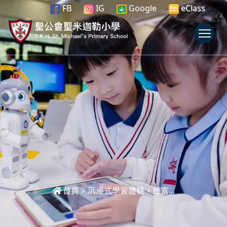
FB
IG
Google
eClass
To
首頁
>
沉浸式學習體驗，豐富...