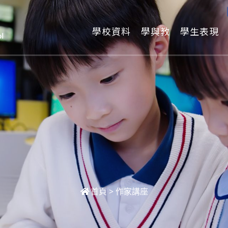
學校資料
學與教
學生表現
首頁
>
作家講座