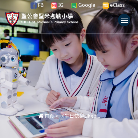
FB
IG
Google
eClass
To
首頁
>
《生日快樂Likeb...