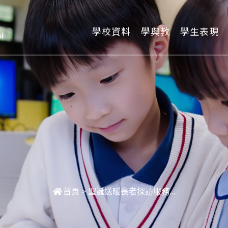
學校資料
學與教
學生表現
首頁
>
聖誕送暖長者探訪服務...