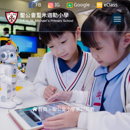
FB
IG
Google
eClass
To
首頁
>
聖公會小學第27屆數...