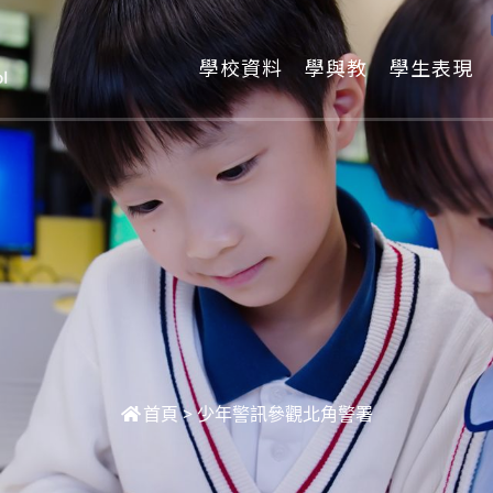
學校資料
學與教
學生表現
首頁
>
少年警訊參觀北角警署