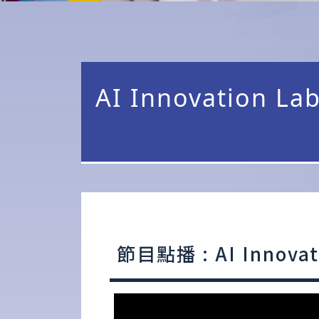
AI Innovation La
節目點播 : AI Innovat