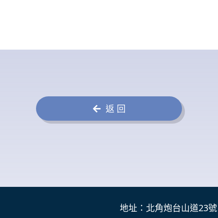
返 回
地址：北角炮台山道23號