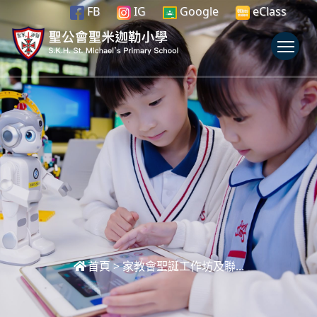
FB
IG
Google
eClass
To
首頁
>
家教會聖誕工作坊及聯...