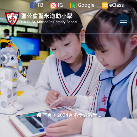
FB
IG
Google
eClass
To
首頁
>
2024香港學界數學...