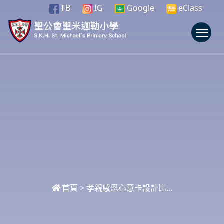
FB
IG
Google
eClass
To
首頁
>
孝親感恩心意卡設計比...