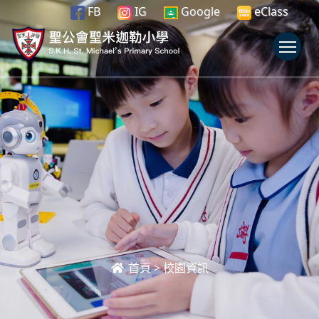
FB
IG
Google
eClass
To
首頁
>
校園資訊