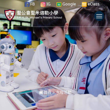
FB
IG
Google
eClass
To
首頁
>
水母活動