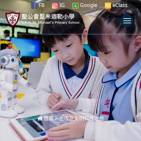
FB
IG
Google
eClass
To
首頁
>
古埃及文明科技之旅