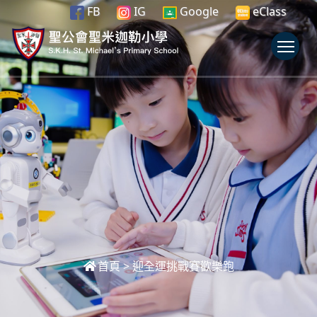
FB
IG
Google
eClass
To
首頁
>
迎全運挑戰賽歡樂跑