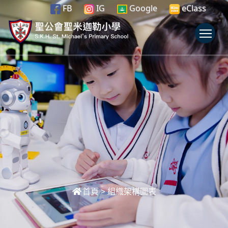
FB
IG
Google
eClass
To
首頁
>
組織架構圖表