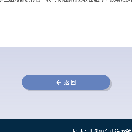
返 回
地址：北角炮台山道23號