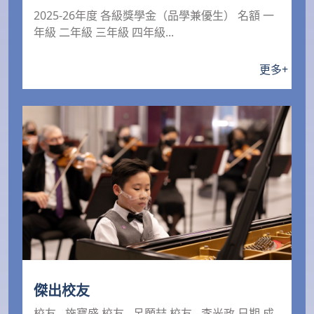
2025-26年度 各級獎學金（品學兼優生） 名額 一
年級 二年級 三年級 四年級...
更多
+
傑出校友
校友 - 施寶盛 校友 - 呂願喆 校友 - 李光政 日期 成