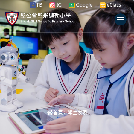
FB
IG
Google
eClass
To
首頁
>
學生表現