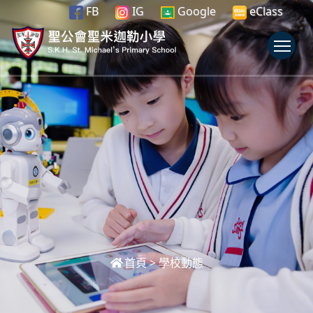
FB
IG
Google
eClass
To
首頁
>
學校動態