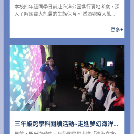
本校四年級同學日前赴海洋公園進行實地考察，深
入了解國寶大熊貓的生態保育。 透過觀察大熊貓
的動態與生活...
更多
+
三年級跨學科閱讀活動~走進夢幻海洋教
室‧探索海洋奧秘
早前，聖米迦勒的三年級同學們走進「浩海立方·