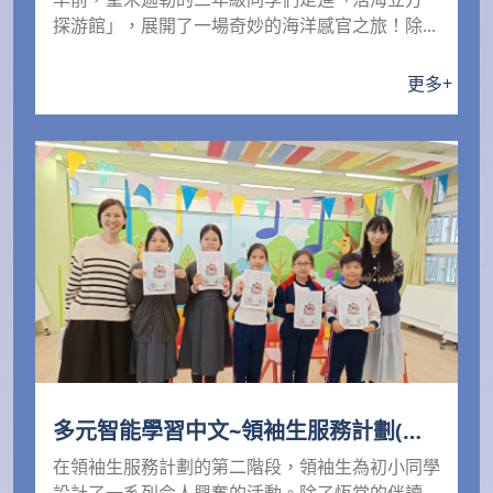
探游館」，展開了一場奇妙的海洋感官之旅！除...
更多
+
多元智能學習中文~領袖生服務計劃(第
二階段)：提升識字量，探索中華文化，
在領袖生服務計劃的第二階段，領袖生為初小同學
強化國民身份認同!