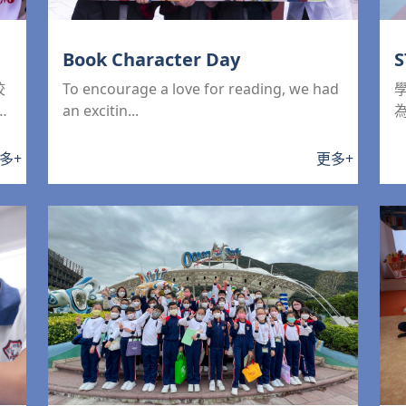
Book Character Day
校
To encourage a love for reading, we had
入
an excitin...
多
+
更多
+