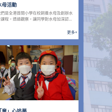
水母活動
我們是全港首間小學在校飼養水母及創辦水
母課程，透過觀察，讓同學對水母加深認
識，並將在課堂教授飼養和培...
更多
+
「童」心追夢