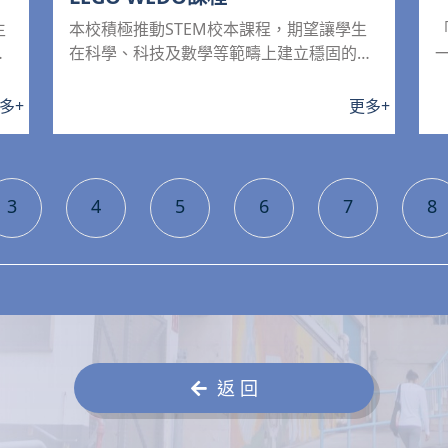
生
本校積極推動STEM校本課程，期望讓學生
華
在科學、科技及數學等範疇上建立穩固的知
識基礎，並提升學生的學...
多
+
更多
+
3
4
5
6
7
8
返 回