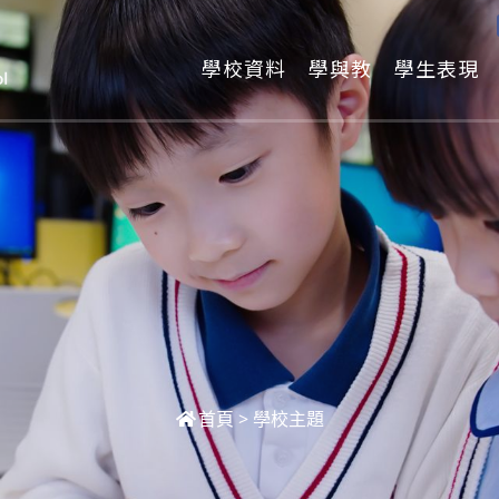
學校資料
學與教
學生表現
首頁
>
學校主題