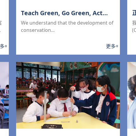
Teach Green, Go Green, Act
Green
富
We understand that the development of
需
conservation...
(
多
+
更多
+