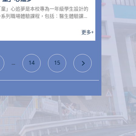
「童」心追夢是本校專為一年級學生設計的
一系列職場體驗課程，包括︰醫生體驗課
程、救護員訓練課程、育嬰護...
更多
+
14
15
...