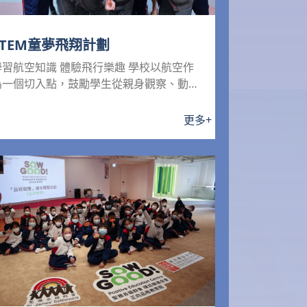
STEM童夢飛翔計劃
學習航空知識 體驗飛行樂趣 學校以航空作
為一個切入點，鼓勵學生從親身觀察、動手
操作，來提升他們「綜合...
更多
+